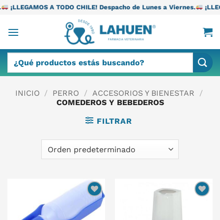
Saltar
TODO CHILE! Despacho de Lunes a Viernes.
¡LLEGAMOS A TODO CH
al
contenido
Buscar
por:
INICIO
/
PERRO
/
ACCESORIOS Y BIENESTAR
/
COMEDEROS Y BEBEDEROS
FILTRAR