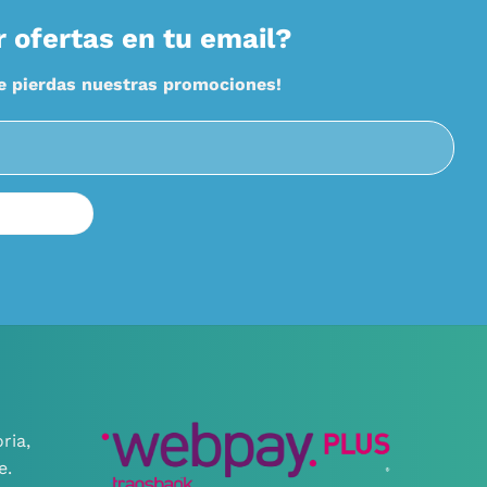
r ofertas en tu email?
te pierdas nuestras promociones!
ria,
e.