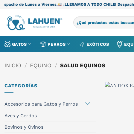
Saltar
unes a Viernes.
¡LLEGAMOS A TODO CHILE! Despacho de Lunes a V
al
contenido
Buscar
por:
GATOS
PERROS
EXÓTICOS
EQU
INICIO
/
EQUINO
/
SALUD EQUINOS
CATEGORÍAS
Accesorios para Gatos y Perros
Aves y Cerdos
Bovinos y Ovinos