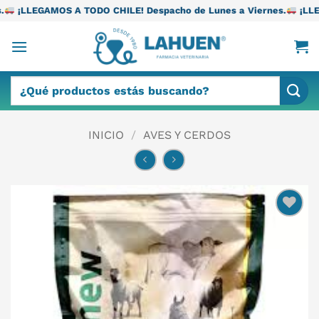
Saltar
TODO CHILE! Despacho de Lunes a Viernes.
¡LLEGAMOS A TODO CH
al
contenido
Buscar
por:
INICIO
/
AVES Y CERDOS