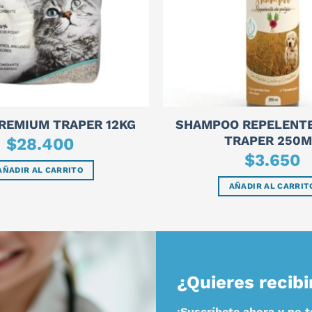
SHAMPOO REPELENT
REMIUM TRAPER 12KG
TRAPER 250M
$
28.400
$
3.650
AÑADIR AL CARRITO
AÑADIR AL CARRIT
¿Quieres recibi
¡Suscríbete ahora y no 