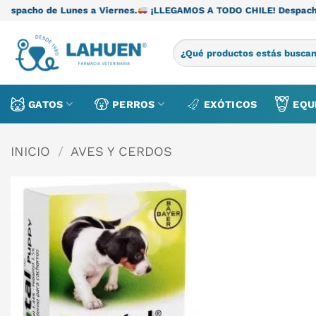
Saltar
unes a Viernes.
¡LLEGAMOS A TODO CHILE! Despacho de Lunes a 
al
contenido
Buscar
por:
GATOS
PERROS
EXÓTICOS
EQU
INICIO
/
AVES Y CERDOS