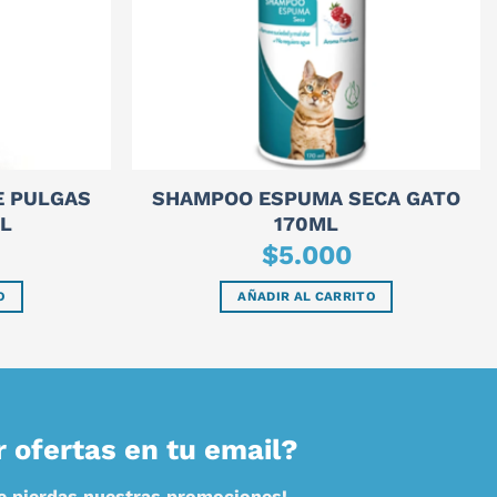
E PULGAS
SHAMPOO ESPUMA SECA GATO
L
170ML
$
5.000
O
AÑADIR AL CARRITO
r ofertas en tu email?
te pierdas nuestras promociones!