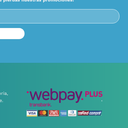
ria,
e.