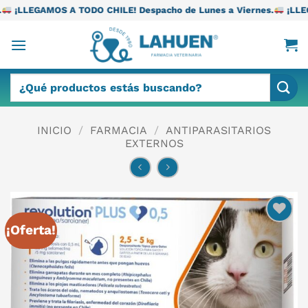
Saltar
TODO CHILE! Despacho de Lunes a Viernes.
¡LLEGAMOS A TODO CH
al
contenido
Buscar
por:
INICIO
/
FARMACIA
/
ANTIPARASITARIOS
EXTERNOS
¡Oferta!