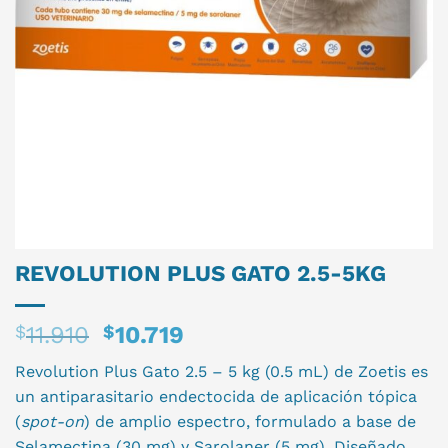
REVOLUTION PLUS GATO 2.5-5KG
El
El
$
11.910
$
10.719
precio
precio
Revolution Plus Gato 2.5 – 5 kg (0.5 mL) de Zoetis es
original
actual
un antiparasitario endectocida de aplicación tópica
era:
es:
(
spot-on
) de amplio espectro, formulado a base de
$11.910.
$10.719.
Selamectina (30 mg) y Sarolaner (5 mg). Diseñado