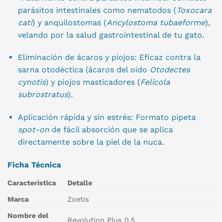
parásitos intestinales como nematodos (
Toxocara
cati
) y anquilostomas (
Ancylostoma tubaeforme
),
velando por la salud gastrointestinal de tu gato.
Eliminación de ácaros y piojos: Eficaz contra la
sarna otodéctica (ácaros del oído
Otodectes
cynotis
) y piojos masticadores (
Felicola
subrostratus
).
Aplicación rápida y sin estrés: Formato pipeta
spot-on
de fácil absorción que se aplica
directamente sobre la piel de la nuca.
Ficha Técnica
Característica
Detalle
Marca
Zoetis
Nombre del
Revolution Plus 0,5