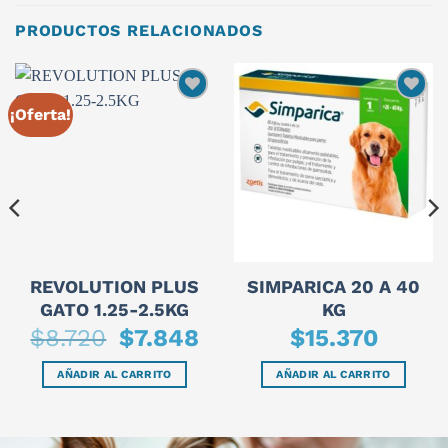
PRODUCTOS RELACIONADOS
¡Oferta!
REVOLUTION PLUS
SIMPARICA 20 A 40
GATO 1.25-2.5KG
KG
El
El
$
8.720
$
7.848
$
15.370
precio
precio
original
actual
era:
es:
AÑADIR AL CARRITO
AÑADIR AL CARRITO
$8.720.
$7.848.