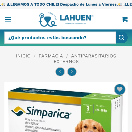
Saltar
 TODO CHILE! Despacho de Lunes a Viernes.
¡LLEGAMOS A TODO C
al
contenido
Buscar
por:
INICIO
/
FARMACIA
/
ANTIPARASITARIOS
EXTERNOS