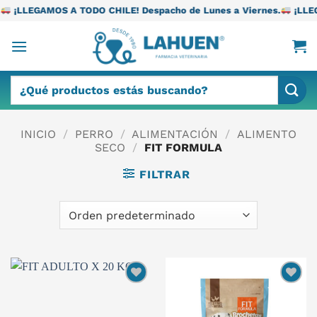
Saltar
TODO CHILE! Despacho de Lunes a Viernes.
¡LLEGAMOS A TODO CH
al
contenido
Buscar
por:
INICIO
/
PERRO
/
ALIMENTACIÓN
/
ALIMENTO
SECO
/
FIT FORMULA
FILTRAR