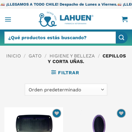
Saltar
TODO CHILE! Despacho de Lunes a Viernes.
¡LLEGAMOS A TODO CH
al
contenido
Buscar
por:
INICIO
/
GATO
/
HIGIENE Y BELLEZA
/
CEPILLOS
Y CORTA UÑAS.
FILTRAR