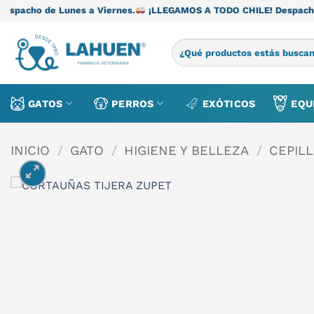
Saltar
s a Viernes.
¡LLEGAMOS A TODO CHILE! Despacho de Lunes a Vie
al
contenido
Buscar
por:
GATOS
PERROS
EXÓTICOS
EQU
INICIO
/
GATO
/
HIGIENE Y BELLEZA
/
CEPILL