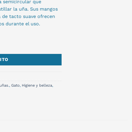
a semicircular que
stillar la uña. Sus mangos
 de tacto suave ofrecen
os durante el uso.
ITO
 uñas.
,
Gato
,
Higiene y belleza
,