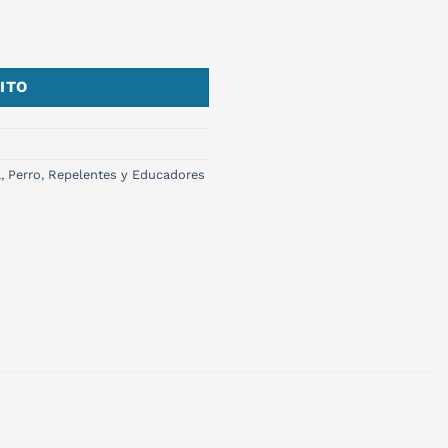
500ML cantidad
ITO
a
,
Perro
,
Repelentes y Educadores