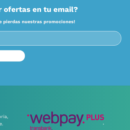
r ofertas en tu email?
te pierdas nuestras promociones!
ria,
e.