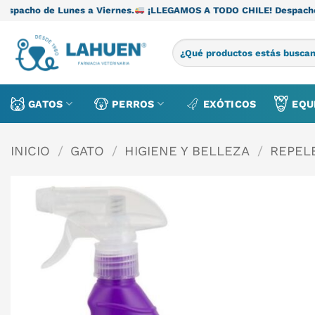
Saltar
nes a Viernes.
¡LLEGAMOS A TODO CHILE! Despacho de Lunes a V
al
contenido
Buscar
por:
GATOS
PERROS
EXÓTICOS
EQU
INICIO
/
GATO
/
HIGIENE Y BELLEZA
/
REPEL