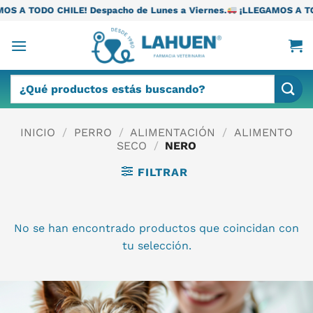
Saltar
E! Despacho de Lunes a Viernes.
¡LLEGAMOS A TODO CHILE! Desp
al
contenido
Buscar
por:
INICIO
/
PERRO
/
ALIMENTACIÓN
/
ALIMENTO
SECO
/
NERO
FILTRAR
No se han encontrado productos que coincidan con
tu selección.