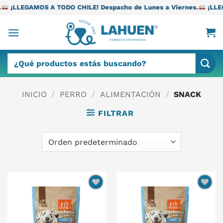
Saltar
TODO CHILE! Despacho de Lunes a Viernes.
¡LLEGAMOS A TODO CH
al
contenido
Buscar
por:
INICIO
/
PERRO
/
ALIMENTACIÓN
/
SNACK
FILTRAR