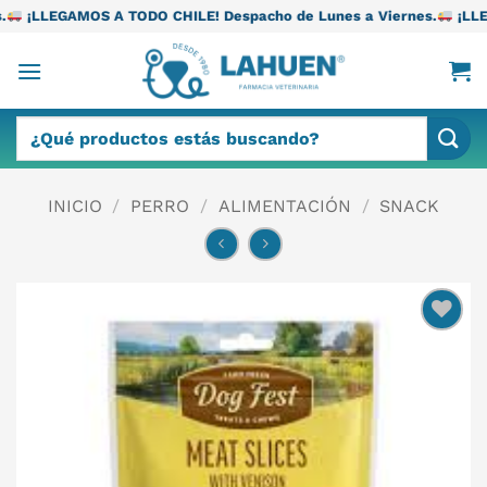
Saltar
 TODO CHILE! Despacho de Lunes a Viernes.
¡LLEGAMOS A TODO C
al
contenido
Buscar
por:
INICIO
/
PERRO
/
ALIMENTACIÓN
/
SNACK