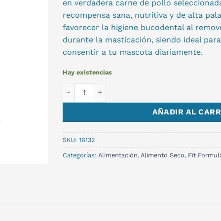
en verdadera carne de pollo seleccionad
recompensa sana, nutritiva y de alta pala
favorecer la higiene bucodental al remo
durante la masticación, siendo ideal par
consentir a tu mascota diariamente.
Hay existencias
FIT GALLETA CON POLLO 400gr cantidad
AÑADIR AL CARR
SKU:
16132
Categorías:
Alimentación
,
Alimento Seco
,
Fit Formul