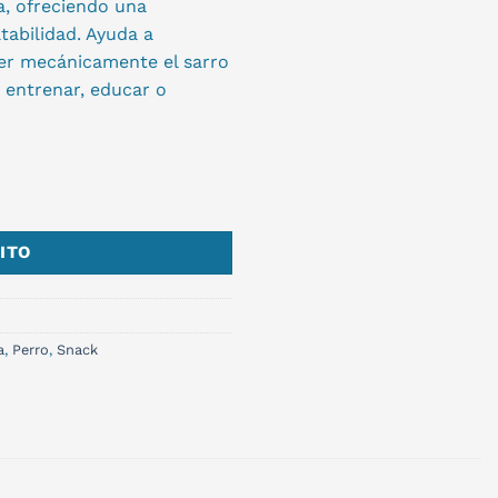
a, ofreciendo una
tabilidad. Ayuda a
ver mecánicamente el sarro
a entrenar, educar o
ITO
a
,
Perro
,
Snack