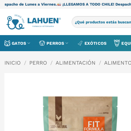
Saltar
es a Viernes.
¡LLEGAMOS A TODO CHILE! Despacho de Lunes a Vi
al
contenido
Buscar
por:
GATOS
PERROS
EXÓTICOS
EQU
INICIO
/
PERRO
/
ALIMENTACIÓN
/
ALIMENT