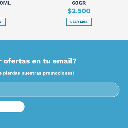
60ML
60GR
$
2.500
O
LEER MÁS
r ofertas en tu email?
te pierdas nuestras promociones!