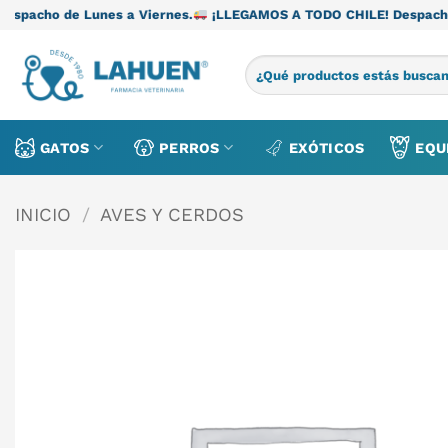
Saltar
e Lunes a Viernes.
¡LLEGAMOS A TODO CHILE! Despacho de Lunes
al
contenido
Buscar
por:
GATOS
PERROS
EXÓTICOS
EQU
INICIO
/
AVES Y CERDOS