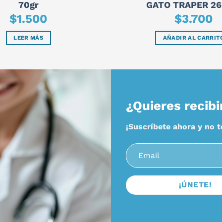
70gr
GATO TRAPER 2
$
1.500
$
3.700
LEER MÁS
AÑADIR AL CARRIT
¿Quieres recibi
¡Suscríbete ahora y no 