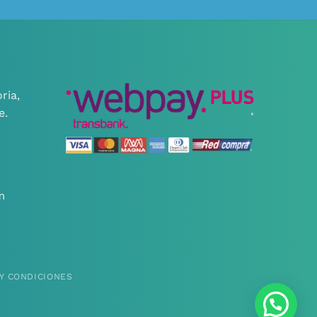
ria,
e.
m
Y CONDICIONES