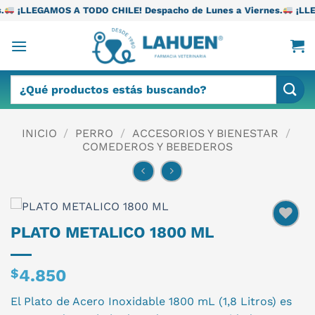
Saltar
 TODO CHILE! Despacho de Lunes a Viernes.
¡LLEGAMOS A TODO C
al
contenido
Buscar
por:
INICIO
/
PERRO
/
ACCESORIOS Y BIENESTAR
/
COMEDEROS Y BEBEDEROS
PLATO METALICO 1800 ML
$
4.850
El Plato de Acero Inoxidable 1800 mL (1,8 Litros) es