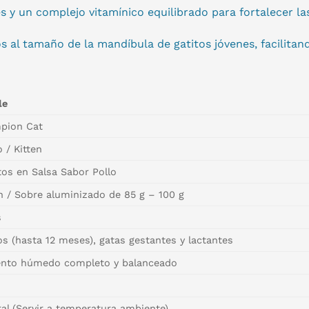
 y un complejo vitamínico equilibrado para fortalecer la
 al tamaño de la mandíbula de gatitos jóvenes, facilitand
le
pion Cat
o / Kitten
tos en Salsa Sabor Pollo
 / Sobre aluminizado de 85 g – 100 g
s
os (hasta 12 meses), gatas gestantes y lactantes
ento húmedo completo y balanceado
ral (Servir a temperatura ambiente)