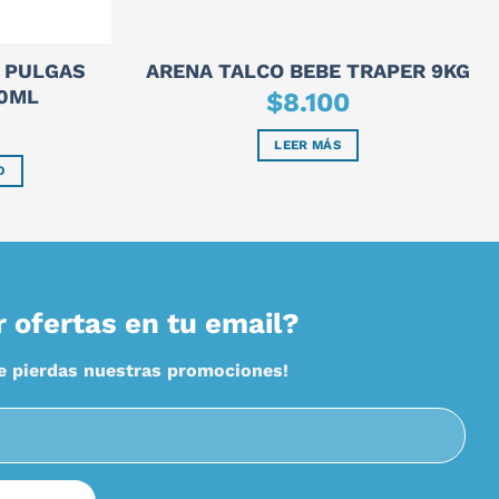
A PULGAS
ARENA TALCO BEBE TRAPER 9KG
00ML
$
8.100
LEER MÁS
O
r ofertas en tu email?
te pierdas nuestras promociones!