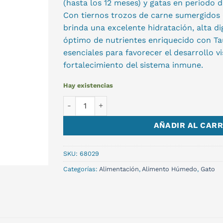
(hasta los 12 meses) y gatas en periodo d
Con tiernos trozos de carne sumergidos e
brinda una excelente hidratación, alta dig
óptimo de nutrientes enriquecido con Ta
esenciales para favorecer el desarrollo vis
fortalecimiento del sistema inmune.
Hay existencias
SOBRE CHAMPION GATITO 100GR cantidad
AÑADIR AL CARR
SKU:
68029
Categorías:
Alimentación
,
Alimento Húmedo
,
Gato