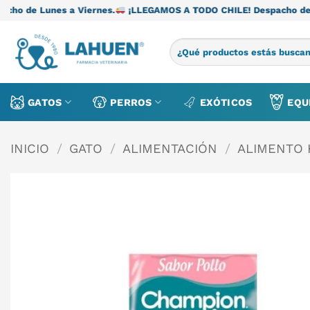
Saltar
 Viernes.
¡LLEGAMOS A TODO CHILE! Despacho de Lunes a Vierne
al
contenido
Buscar
por:
GATOS
PERROS
EXÓTICOS
EQU
INICIO
/
GATO
/
ALIMENTACIÓN
/
ALIMENTO