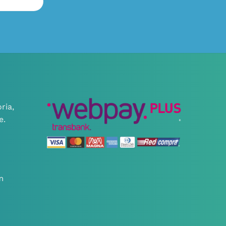
ria,
e.
m