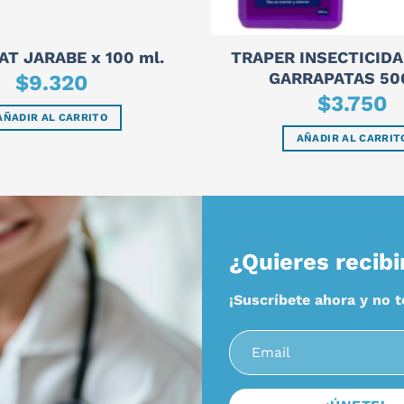
TRAPER INSECTICID
AT JARABE x 100 ml.
GARRAPATAS 5
$
9.320
$
3.750
AÑADIR AL CARRITO
AÑADIR AL CARRIT
¿Quieres recibi
¡Suscríbete ahora y no 