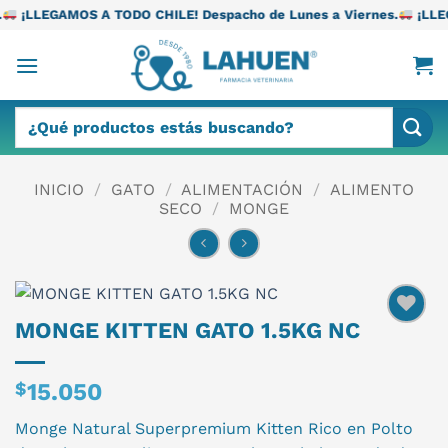
Saltar
TODO CHILE! Despacho de Lunes a Viernes.
¡LLEGAMOS A TODO CH
al
contenido
Buscar
por:
INICIO
/
GATO
/
ALIMENTACIÓN
/
ALIMENTO
SECO
/
MONGE
MONGE KITTEN GATO 1.5KG NC
$
15.050
Monge Natural Superpremium Kitten Rico en Polto