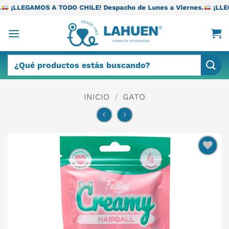
Saltar
TODO CHILE! Despacho de Lunes a Viernes.
¡LLEGAMOS A TODO CH
al
contenido
Buscar
por:
INICIO
/
GATO