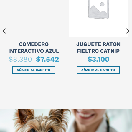
COMEDERO
JUGUETE RATON
INTERACTIVO AZUL
FIELTRO CATNIP
El
El
$
8.380
$
7.542
$
3.100
precio
precio
original
actual
era:
es:
AÑADIR AL CARRITO
AÑADIR AL CARRITO
$8.380.
$7.542.