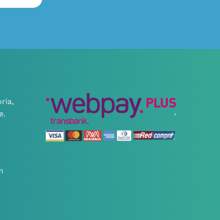
ria,
e.
m