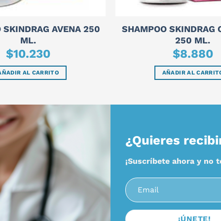
 SKINDRAG AVENA 250
SHAMPOO SKINDRAG 
ML.
250 ML.
$
10.230
$
8.880
AÑADIR AL CARRITO
AÑADIR AL CARRIT
¿Quieres recibi
¡Suscríbete ahora y no 