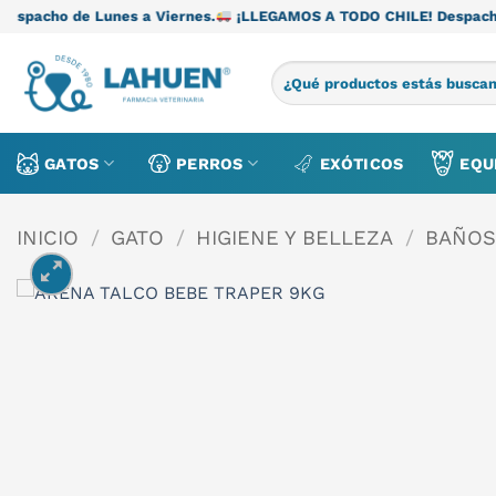
Saltar
es a Viernes.
¡LLEGAMOS A TODO CHILE! Despacho de Lunes a Vi
al
contenido
Buscar
por:
GATOS
PERROS
EXÓTICOS
EQU
INICIO
/
GATO
/
HIGIENE Y BELLEZA
/
BAÑOS