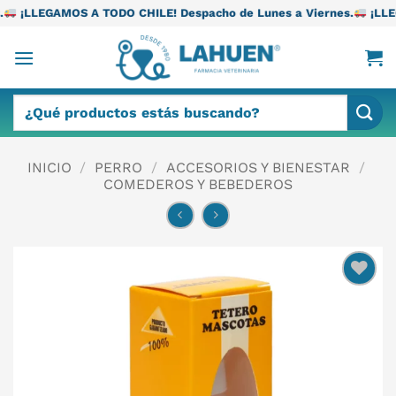
Saltar
 TODO CHILE! Despacho de Lunes a Viernes.
¡LLEGAMOS A TODO C
al
contenido
Buscar
por:
INICIO
/
PERRO
/
ACCESORIOS Y BIENESTAR
/
COMEDEROS Y BEBEDEROS