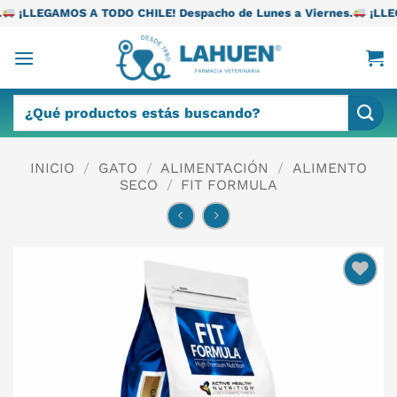
Saltar
TODO CHILE! Despacho de Lunes a Viernes.
¡LLEGAMOS A TODO CH
al
contenido
Buscar
por:
INICIO
/
GATO
/
ALIMENTACIÓN
/
ALIMENTO
SECO
/
FIT FORMULA