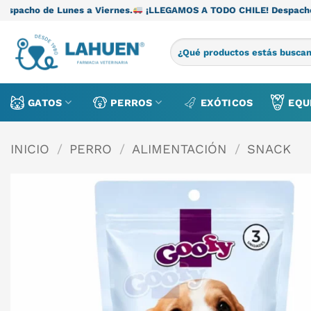
Saltar
es a Viernes.
¡LLEGAMOS A TODO CHILE! Despacho de Lunes a Vi
al
contenido
Buscar
por:
GATOS
PERROS
EXÓTICOS
EQU
INICIO
/
PERRO
/
ALIMENTACIÓN
/
SNACK