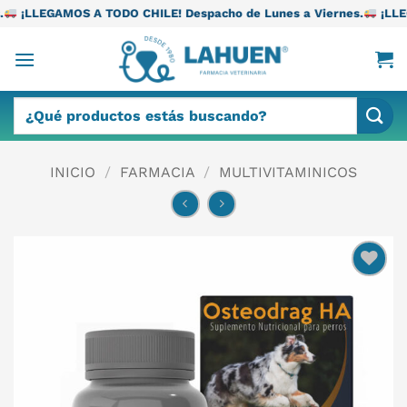
Saltar
TODO CHILE! Despacho de Lunes a Viernes.
¡LLEGAMOS A TODO CH
al
contenido
Buscar
por:
INICIO
/
FARMACIA
/
MULTIVITAMINICOS