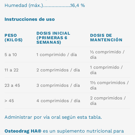
Humedad (máx.)………………..16,4 %
Instrucciones de uso
DOSIS INICIAL
PESO
DOSIS DE
(PRIMERAS 6
(KILOS)
MANTENCIÓN
SEMANAS)
½ comprimido /
5 a 10
1 comprimido / día
día
1 comprimido /
11 a 22
2 comprimidos / día
día
1½ comprimidos /
23 a 45
3 comprimidos / día
día
2 comprimidos /
> 45
4 comprimidos / día
día
Administrar por vía oral según esta tabla.
Osteodrag HA®
es un suplemento nutricional para