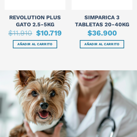
REVOLUTION PLUS
SIMPARICA 3
GATO 2.5-5KG
TABLETAS 20-40KG
El
El
$
11.910
$
10.719
$
36.900
precio
precio
original
actual
era:
es:
AÑADIR AL CARRITO
AÑADIR AL CARRITO
$11.910.
$10.719.