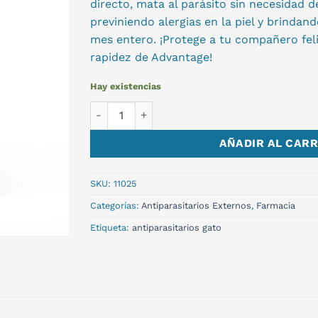
directo, mata al parásito sin necesidad 
previniendo alergias en la piel y brindan
mes entero. ¡Protege a tu compañero feli
rapidez de Advantage!
Hay existencias
ADVANTAGE GATO 4-8KG cantidad
AÑADIR AL CARR
SKU:
11025
Categorías:
Antiparasitarios Externos
,
Farmacia
Etiqueta:
antiparasitarios gato