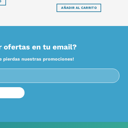
O
original
actual
era:
es:
AÑADIR AL CARRITO
$8.720.
$7.848.
r ofertas en tu email?
te pierdas nuestras promociones!