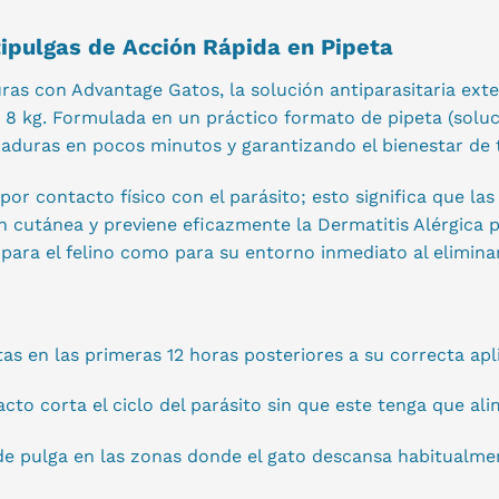
ipulgas de Acción Rápida en Pipeta
uras con Advantage Gatos, la solución antiparasitaria ext
8 kg. Formulada en un práctico formato de pipeta (soluci
icaduras en pocos minutos y garantizando el bienestar de
 por contacto físico con el parásito; esto significa que l
ión cutánea y previene eficazmente la Dermatitis Alérgica
ara el felino como para su entorno inmediato al eliminar
as en las primeras 12 horas posteriores a su correcta apli
o corta el ciclo del parásito sin que este tenga que ali
 de pulga en las zonas donde el gato descansa habitualmen