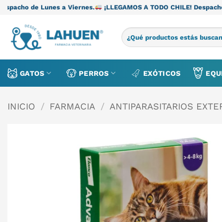
Saltar
es a Viernes.
¡LLEGAMOS A TODO CHILE! Despacho de Lunes a Vi
al
contenido
Buscar
por:
GATOS
PERROS
EXÓTICOS
EQU
INICIO
/
FARMACIA
/
ANTIPARASITARIOS EXT