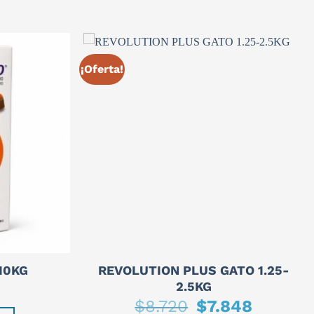
¡Oferta!
REVOLUTION PLUS GATO 1.25-
10KG
2.5KG
$
8.720
El
$
7.848
El
precio
precio