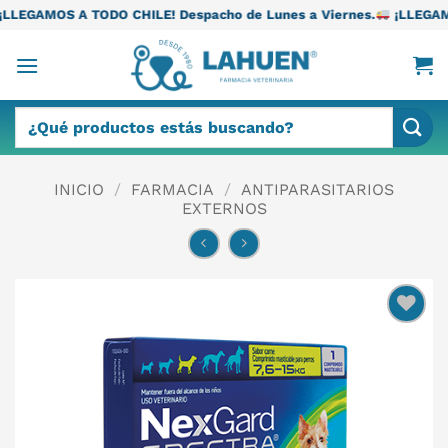
Saltar
O CHILE! Despacho de Lunes a Viernes.
¡LLEGAMOS A TODO CHILE
al
contenido
Buscar
por:
INICIO
/
FARMACIA
/
ANTIPARASITARIOS
EXTERNOS