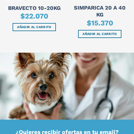
SIMPARICA 20 A 40
BRAVECTO 10-20KG
KG
$
22.070
$
15.370
AÑADIR AL CARRITO
AÑADIR AL CARRITO
¿Quieres recibir ofertas en tu email?