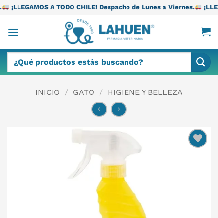
Saltar
 TODO CHILE! Despacho de Lunes a Viernes.
¡LLEGAMOS A TODO C
al
contenido
Buscar
por:
INICIO
/
GATO
/
HIGIENE Y BELLEZA