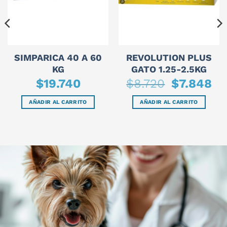
SIMPARICA 40 A 60
REVOLUTION PLUS
KG
GATO 1.25-2.5KG
El
El
$
19.740
$
8.720
$
7.848
precio
prec
original
actu
era:
es:
AÑADIR AL CARRITO
AÑADIR AL CARRITO
$8.720.
$7.8