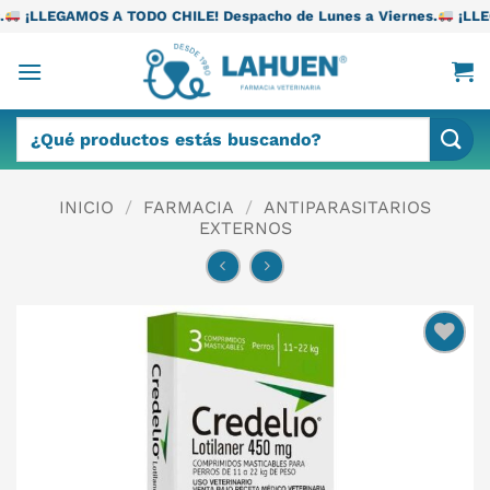
Saltar
TODO CHILE! Despacho de Lunes a Viernes.
¡LLEGAMOS A TODO CH
al
contenido
Buscar
por:
INICIO
/
FARMACIA
/
ANTIPARASITARIOS
EXTERNOS