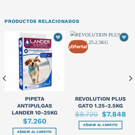
PRODUCTOS RELACIONADOS
¡Oferta!
PIPETA
REVOLUTION PLUS
ANTIPULGAS
GATO 1.25-2.5KG
LANDER 10-25KG
El
El
$
8.720
$
7.848
precio
prec
$
7.260
original
actu
era:
es:
AÑADIR AL CARRITO
$8.720.
$7.8
AÑADIR AL CARRITO