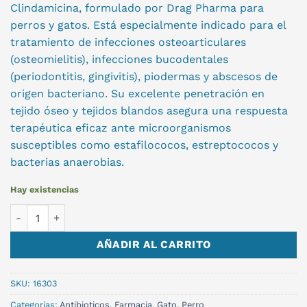
Clindamicina, formulado por Drag Pharma para
perros y gatos. Está especialmente indicado para el
tratamiento de infecciones osteoarticulares
(osteomielitis), infecciones bucodentales
(periodontitis, gingivitis), piodermas y abscesos de
origen bacteriano. Su excelente penetración en
tejido óseo y tejidos blandos asegura una respuesta
terapéutica eficaz ante microorganismos
susceptibles como estafilococos, estreptococos y
bacterias anaerobias.
Hay existencias
CLINDABONE X 20 COMP. cantidad
AÑADIR AL CARRITO
SKU:
16303
Categorías:
Antibioticos
,
Farmacia
,
Gato
,
Perro