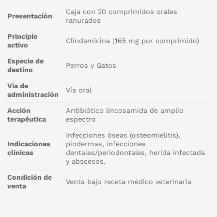
Caja con 20 comprimidos orales
Presentación
ranurados
Principio
Clindamicina (165 mg por comprimido)
activo
Especie de
Perros y Gatos
destino
Vía de
Vía oral
administración
Acción
Antibiótico lincosamida de amplio
terapéutica
espectro
Infecciones óseas (osteomielitis),
Indicaciones
piodermas, infecciones
clínicas
dentales/periodontales, herida infectada
y abscesos.
Condición de
Venta bajo receta médico veterinaria
venta