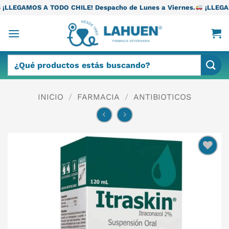
Saltar
DO CHILE! Despacho de Lunes a Viernes.
¡LLEGAMOS A TODO CHIL
al
contenido
Buscar
por:
INICIO
/
FARMACIA
/
ANTIBIOTICOS