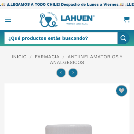
Saltar
 TODO CHILE! Despacho de Lunes a Viernes.
¡LLEGAMOS A TODO C
al
contenido
Buscar
por:
INICIO
/
FARMACIA
/
ANTIINFLAMATORIOS Y
ANALGESICOS