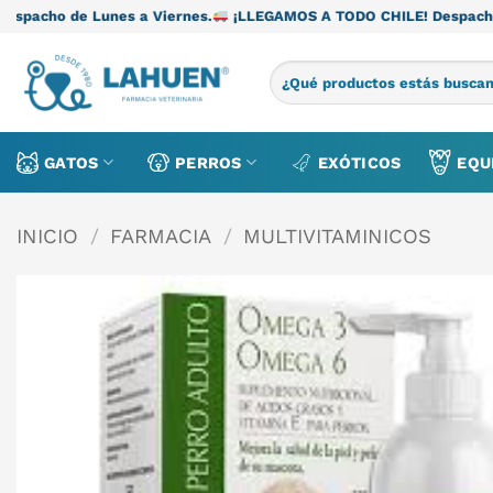
Saltar
unes a Viernes.
¡LLEGAMOS A TODO CHILE! Despacho de Lunes a 
al
contenido
Buscar
por:
GATOS
PERROS
EXÓTICOS
EQU
INICIO
/
FARMACIA
/
MULTIVITAMINICOS