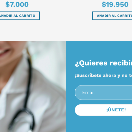
$
7.000
$
19.950
AÑADIR AL CARRITO
AÑADIR AL CARRIT
¿Quieres recibi
¡Suscríbete ahora y no 