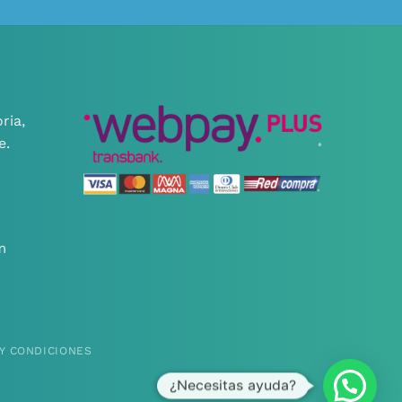
ria,
e.
m
Y CONDICIONES
¿Necesitas ayuda?