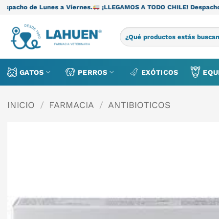
Saltar
nes a Viernes.
¡LLEGAMOS A TODO CHILE! Despacho de Lunes a V
al
contenido
Buscar
por:
GATOS
PERROS
EXÓTICOS
EQU
INICIO
/
FARMACIA
/
ANTIBIOTICOS