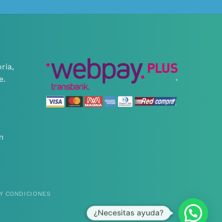
ria,
e.
m
Y CONDICIONES
¿Necesitas ayuda?