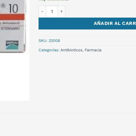
STOMORGYL 10 x 10 comp. cantidad
AÑADIR AL CARR
SKU:
32008
Categorías:
Antibioticos
,
Farmacia