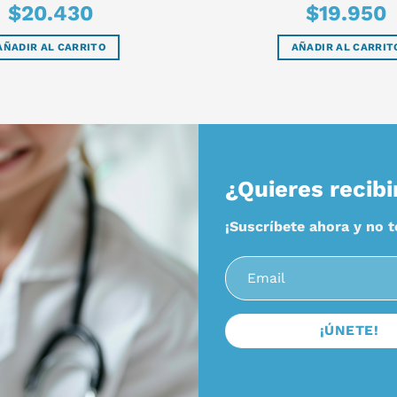
$
20.430
$
19.950
AÑADIR AL CARRITO
AÑADIR AL CARRIT
¿Quieres recibi
¡Suscríbete ahora y no 