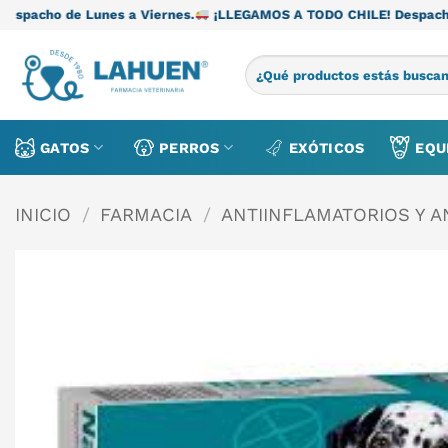
Saltar
unes a Viernes.
¡LLEGAMOS A TODO CHILE! Despacho de Lunes a 
al
contenido
Buscar
por:
GATOS
PERROS
EXÓTICOS
EQU
INICIO
/
FARMACIA
/
ANTIINFLAMATORIOS Y 