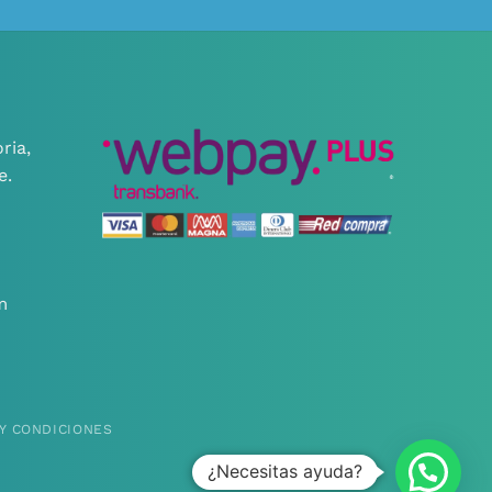
ria,
e.
m
Y CONDICIONES
¿Necesitas ayuda?