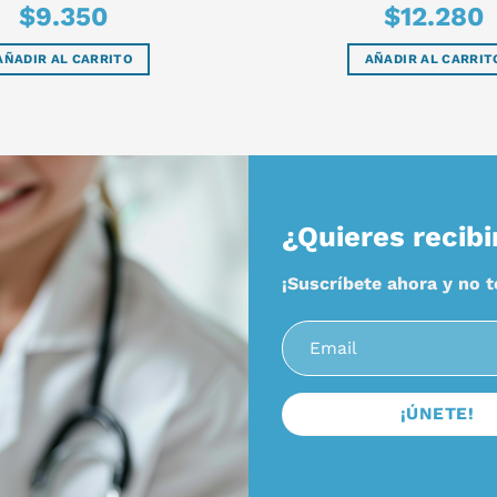
$
9.350
$
12.280
AÑADIR AL CARRITO
AÑADIR AL CARRIT
¿Quieres recibi
¡Suscríbete ahora y no 