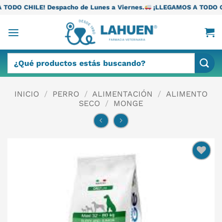
Saltar
spacho de Lunes a Viernes.
¡LLEGAMOS A TODO CHILE! Despacho 
al
contenido
Buscar
por:
INICIO
/
PERRO
/
ALIMENTACIÓN
/
ALIMENTO
SECO
/
MONGE