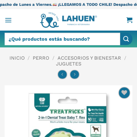
Saltar
 Viernes.
¡LLEGAMOS A TODO CHILE! Despacho de Lunes a Vierne
al
contenido
Buscar
por:
INICIO
/
PERRO
/
ACCESORIOS Y BIENESTAR
/
JUGUETES