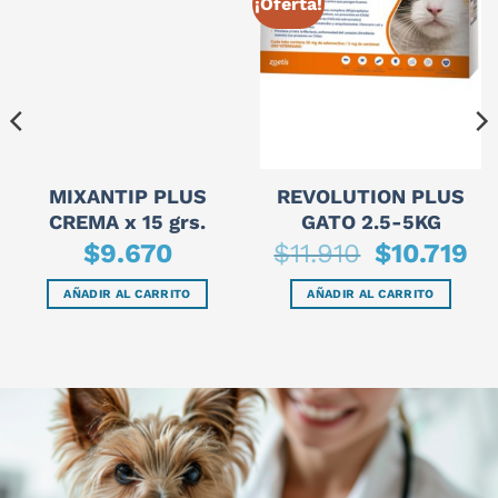
¡Oferta!
MIXANTIP PLUS
REVOLUTION PLUS
CREMA x 15 grs.
GATO 2.5-5KG
El
El
$
9.670
$
11.910
$
10.719
precio
pre
original
actu
era:
es:
AÑADIR AL CARRITO
AÑADIR AL CARRITO
$11.910.
$10.