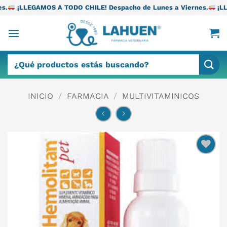
Saltar
A TODO CHILE! Despacho de Lunes a Viernes.
¡LLEGAMOS A TODO 
al
contenido
Buscar
por:
INICIO
/
FARMACIA
/
MULTIVITAMINICOS