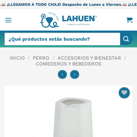
Saltar
TODO CHILE! Despacho de Lunes a Viernes.
¡LLEGAMOS A TODO CH
al
contenido
Buscar
por:
INICIO
/
PERRO
/
ACCESORIOS Y BIENESTAR
/
COMEDEROS Y BEBEDEROS