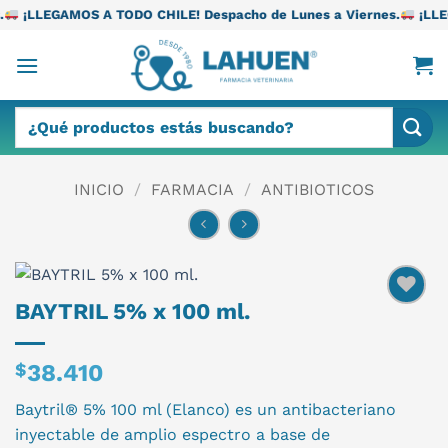
Saltar
 TODO CHILE! Despacho de Lunes a Viernes.
¡LLEGAMOS A TODO C
al
contenido
Buscar
por:
INICIO
/
FARMACIA
/
ANTIBIOTICOS
BAYTRIL 5% x 100 ml.
$
38.410
Baytril® 5% 100 ml (Elanco) es un antibacteriano
inyectable de amplio espectro a base de