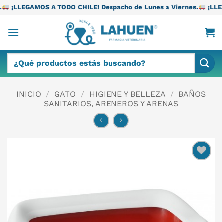
Saltar
TODO CHILE! Despacho de Lunes a Viernes.
¡LLEGAMOS A TODO CH
al
contenido
Buscar
por:
INICIO
/
GATO
/
HIGIENE Y BELLEZA
/
BAÑOS
SANITARIOS, ARENEROS Y ARENAS