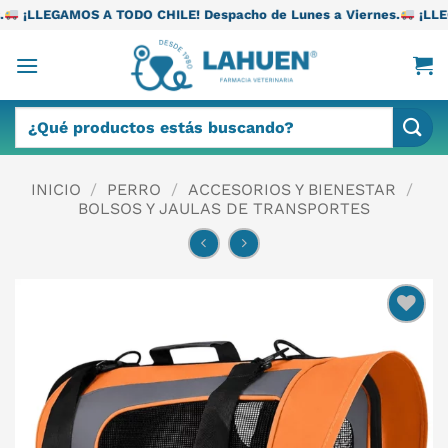
Saltar
TODO CHILE! Despacho de Lunes a Viernes.
¡LLEGAMOS A TODO CH
al
contenido
Buscar
por:
INICIO
/
PERRO
/
ACCESORIOS Y BIENESTAR
/
BOLSOS Y JAULAS DE TRANSPORTES