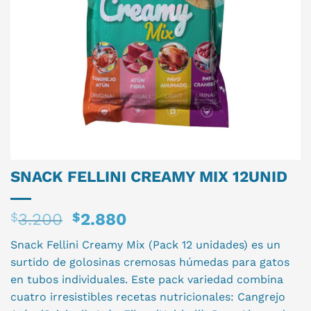
SNACK FELLINI CREAMY MIX 12UNID
El
El
$
3.200
$
2.880
precio
precio
Snack Fellini Creamy Mix (Pack 12 unidades) es un
original
actual
surtido de golosinas cremosas húmedas para gatos
era:
es:
en tubos individuales. Este pack variedad combina
$3.200.
$2.880.
cuatro irresistibles recetas nutricionales: Cangrejo