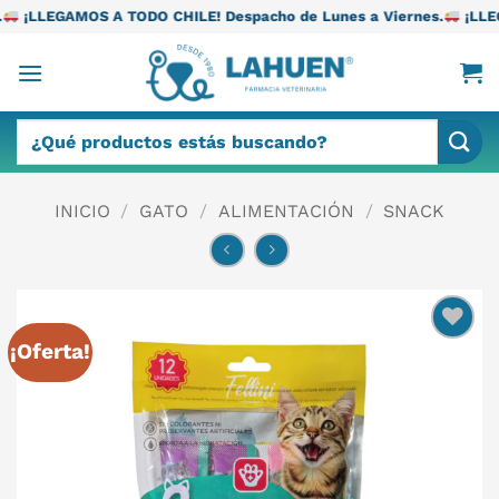
Saltar
TODO CHILE! Despacho de Lunes a Viernes.
¡LLEGAMOS A TODO CH
al
contenido
Buscar
por:
INICIO
/
GATO
/
ALIMENTACIÓN
/
SNACK
¡Oferta!