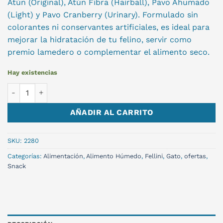
Atún (Original), Atún Fibra (Hairball), Pavo Ahumado
(Light) y Pavo Cranberry (Urinary). Formulado sin
colorantes ni conservantes artificiales, es ideal para
mejorar la hidratación de tu felino, servir como
premio lamedero o complementar el alimento seco.
Hay existencias
SNACK FELLINI CREAMY MIX 12UNID cantidad
AÑADIR AL CARRITO
SKU:
2280
Categorías:
Alimentación
,
Alimento Húmedo
,
Fellini
,
Gato
,
ofertas
,
Snack