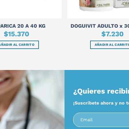
ARICA 20 A 40 KG
DOGUIVIT ADULTO x 30
$
15.370
$
7.230
AÑADIR AL CARRITO
AÑADIR AL CARRIT
¿Quieres recibi
¡Suscríbete ahora y no 