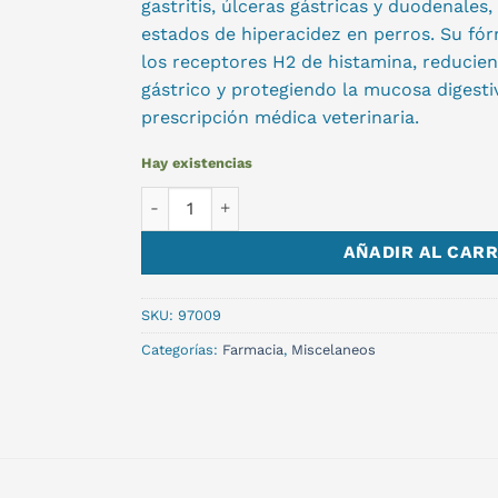
gastritis, úlceras gástricas y duodenales,
estados de hiperacidez en perros. Su f
los receptores H2 de histamina, reducie
gástrico y protegiendo la mucosa digesti
prescripción médica veterinaria.
Hay existencias
RANIVET INYECTABLE X 50 ML cantidad
AÑADIR AL CARR
SKU:
97009
Categorías:
Farmacia
,
Miscelaneos