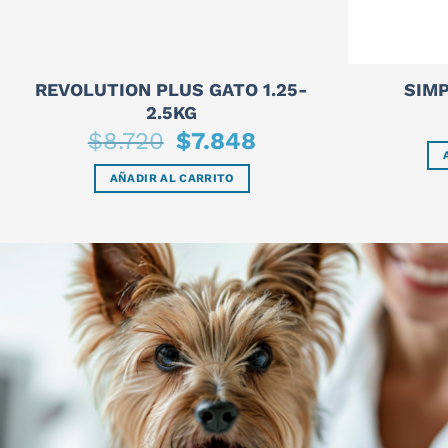
REVOLUTION PLUS GATO 1.25-
SIMP
2.5KG
$
8.720
El
$
7.848
El
precio
precio
original
actual
era:
es:
AÑADIR AL CARRITO
$8.720.
$7.848.