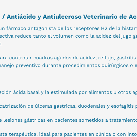
 / Antiácido y Antiulceroso Veterinario de A
un fármaco antagonista de los receptores H2 de la histam
fectiva reduce tanto el volumen como la acidez del jugo g
a.
 para controlar cuadros agudos de acidez, reflujo, gastri
 manejo preventivo durante procedimientos quirúrgicos o e
ción ácida basal y la estimulada por alimentos u otros ag
catrización de úlceras gástricas, duodenales y esofagitis 
e lesiones gástricas en pacientes sometidos a tratamient
a terapéutica, ideal para pacientes en clínica o con intol