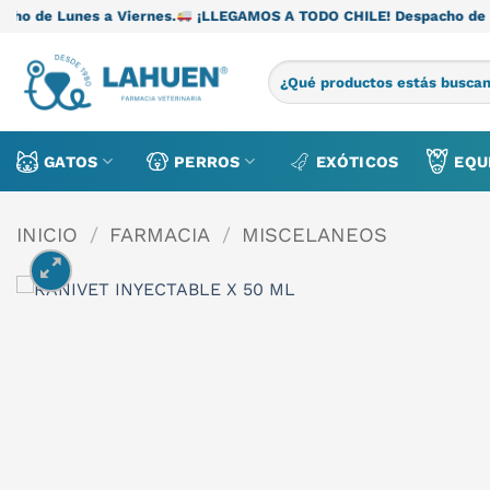
Saltar
 Viernes.
¡LLEGAMOS A TODO CHILE! Despacho de Lunes a Viernes
al
contenido
Buscar
por:
GATOS
PERROS
EXÓTICOS
EQU
INICIO
/
FARMACIA
/
MISCELANEOS