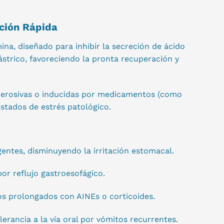
cción Rápida
ina, diseñado para inhibir la secreción de ácido
ástrico, favoreciendo la pronta recuperación y
tis erosivas o inducidas por medicamentos (como
stados de estrés patológico.
entes, disminuyendo la irritación estomacal.
por reflujo gastroesofágico.
os prolongados con AINEs o corticoides.
erancia a la vía oral por vómitos recurrentes.