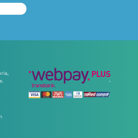
ria,
e.
m