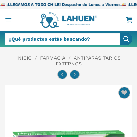
Saltar
TODO CHILE! Despacho de Lunes a Viernes.
¡LLEGAMOS A TODO CH
al
contenido
Buscar
por:
INICIO
/
FARMACIA
/
ANTIPARASITARIOS
EXTERNOS