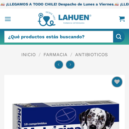
Saltar
TODO CHILE! Despacho de Lunes a Viernes.
¡LLEGAMOS A TODO CH
al
contenido
Buscar
por:
INICIO
/
FARMACIA
/
ANTIBIOTICOS