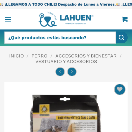
Saltar
ODO CHILE! Despacho de Lunes a Viernes.
¡LLEGAMOS A TODO CHI
al
contenido
Buscar
por:
INICIO
/
PERRO
/
ACCESORIOS Y BIENESTAR
/
VESTUARIO Y ACCESORIOS