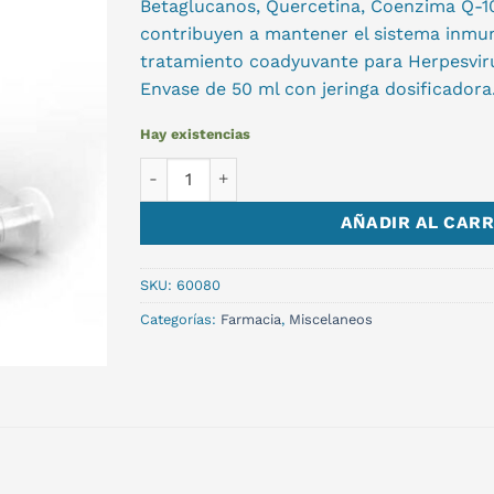
Betaglucanos, Quercetina, Coenzima Q-1
contribuyen a mantener el sistema inmun
tratamiento coadyuvante para Herpesvirus
Envase de 50 ml con jeringa dosificadora. 
Hay existencias
LYSINVIRAL PLUS 50 ML cantidad
AÑADIR AL CARR
SKU:
60080
Categorías:
Farmacia
,
Miscelaneos