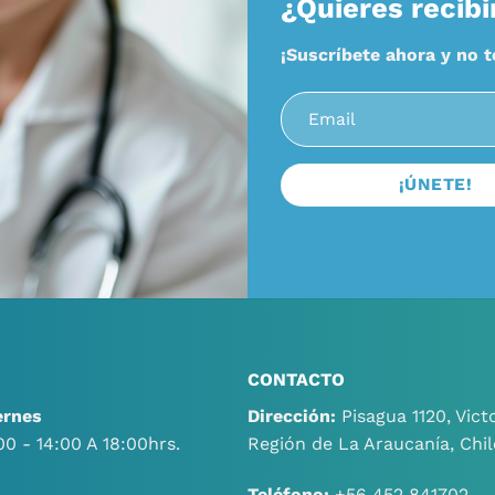
¿Quieres recibi
¡Suscríbete ahora y no 
CONTACTO
ernes
Dirección:
Pisagua 1120, Victo
00 - 14:00 A 18:00hrs.
Región de La Araucanía, Chil
Teléfono:
+56 452 841702