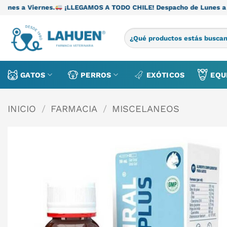
Saltar
.
¡LLEGAMOS A TODO CHILE! Despacho de Lunes a Viernes.
¡LLE
al
contenido
Buscar
por:
GATOS
PERROS
EXÓTICOS
EQU
INICIO
/
FARMACIA
/
MISCELANEOS