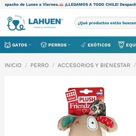
Saltar
unes a Viernes.
¡LLEGAMOS A TODO CHILE! Despacho de Lunes a 
al
contenido
Buscar
por:
GATOS
PERROS
EXÓTICOS
EQU
INICIO
/
PERRO
/
ACCESORIOS Y BIENESTAR
/