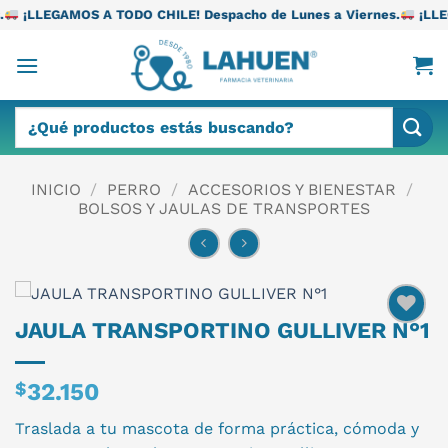
Saltar
 TODO CHILE! Despacho de Lunes a Viernes.
¡LLEGAMOS A TODO C
al
contenido
Buscar
por:
INICIO
/
PERRO
/
ACCESORIOS Y BIENESTAR
/
BOLSOS Y JAULAS DE TRANSPORTES
JAULA TRANSPORTINO GULLIVER N°1
$
32.150
Traslada a tu mascota de forma práctica, cómoda y