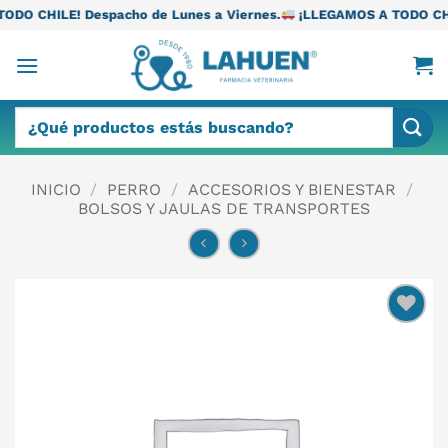
Saltar
acho de Lunes a Viernes.
¡LLEGAMOS A TODO CHILE! Despacho de
al
contenido
Buscar
por:
INICIO
/
PERRO
/
ACCESORIOS Y BIENESTAR
/
BOLSOS Y JAULAS DE TRANSPORTES